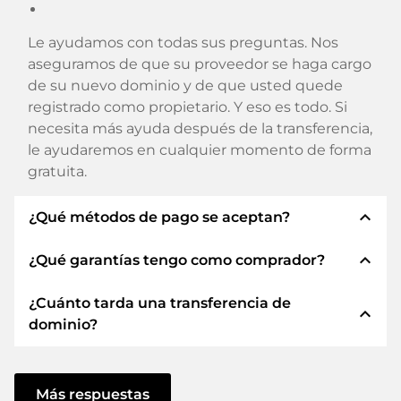
Le ayudamos con todas sus preguntas. Nos
aseguramos de que su proveedor se haga cargo
de su nuevo dominio y de que usted quede
registrado como propietario. Y eso es todo. Si
necesita más ayuda después de la transferencia,
le ayudaremos en cualquier momento de forma
gratuita.
expand_less
¿Qué métodos de pago se aceptan?
expand_less
¿Qué garantías tengo como comprador?
Utilizamos SEPA como prepago y utilizamos
STRIPE como proveedor de servicios de pago
¿Cuánto tarda una transferencia de
para los métodos de pago disponibles como:
Siempre le garantizamos como comprador las
expand_less
dominio?
Tarjetas de crédito, PayPal, Klarna, ApplePay,
siguientes seguridades. Esto es lo que
GooglePay, Alipay o proveedores locales.
representamos con nuestro nombren:
La transferencia de dominio a un nuevo
ELITEDOMAINS GmbH actúa como
proveedor se realiza mediante procesos
Más respuestas