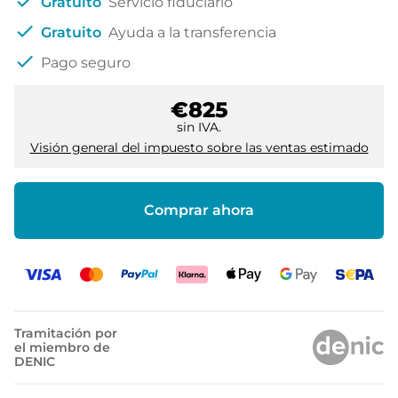
check
Gratuito
Servicio fiduciario
check
Gratuito
Ayuda a la transferencia
check
Pago seguro
€825
sin IVA.
Visión general del impuesto sobre las ventas estimado
Comprar ahora
Tramitación por
el miembro de
DENIC